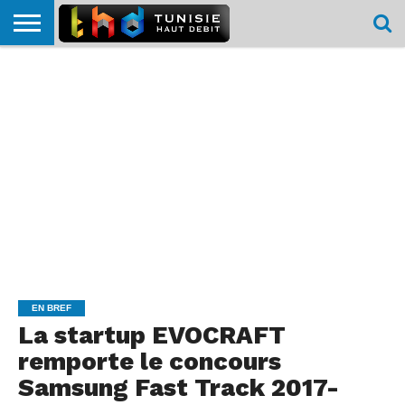
HOME
L’ACTUTHD
EN
PODCASTS
TEST
COMPARATIF
CARTE DE
CONTACT
BREF
DÉBIT
DÉBIT
COUVERTURE
MOBILE
MOBILE
EN BREF
La startup EVOCRAFT
remporte le concours
Samsung Fast Track 2017-