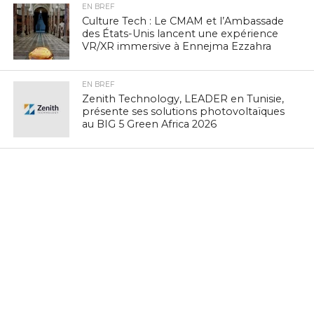
EN BREF
Culture Tech : Le CMAM et l’Ambassade
des États-Unis lancent une expérience
VR/XR immersive à Ennejma Ezzahra
EN BREF
Zenith Technology, LEADER en Tunisie,
présente ses solutions photovoltaïques
au BIG 5 Green Africa 2026
EN BREF
IA Éthique : Le Tunisien Hichem Besbes
rejoint le réseau mondial d’experts de
l’UNESCO
EN BREF
Navigation mobile : la Tunisie 3e sur
vingt pays à PIB comparable, selon
nPerf