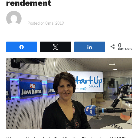
rendement
By
Posted on
8 mai 2019
0
Partagez
Tweetez
Partagez
PARTAGES