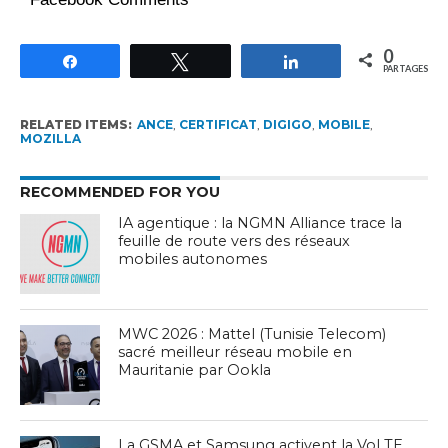
0
Partagez
Tweetez
Partagez
PARTAGES
RELATED ITEMS:
ANCE
,
CERTIFICAT
,
DIGIGO
,
MOBILE
,
MOZILLA
RECOMMENDED FOR YOU
IA agentique : la NGMN Alliance trace la
feuille de route vers des réseaux
mobiles autonomes
MWC 2026 : Mattel (Tunisie Telecom)
sacré meilleur réseau mobile en
Mauritanie par Ookla
La GSMA et Samsung activent la VoLTE