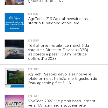
grâce à l’IoT et à l’IA
EN BREF
AgriTech : 216 Capital investit dans la
startup tunisienne RoboCare
EN BREF
Téléphonie mobile : Le marché du
satellite « Direct-to-Device » (D2D)
s’apprête à peser 138 milliards de
dollars d’ici 2035
EN BREF
AgTech : Seabex dévoile sa nouvelle
plateforme et transforme la gestion de
l’eau agricole grâce à l’IA
EN BREF
VivaTech 2026 : Le grand basculement
vers l’IA incarnée, la souveraineté