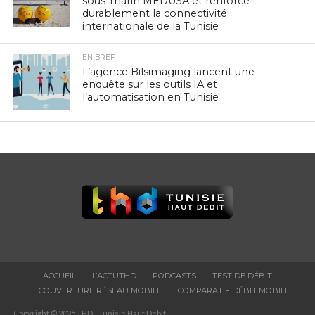
sous-marin MEDUSA et renforce
durablement la connectivité
internationale de la Tunisie
EN BREF
L’agence Bilsimaging lancent une
enquête sur les outils IA et
l’automatisation en Tunisie
ACCUEIL
L’ACTUTHD
PODCASTS
TEST DE DÉBIT
COUVERTURE RÉSEAU MOBILE
COMPARATIF DÉBIT MOBILE
Copyright © 2025 THD - Tunisie Haut Debit.