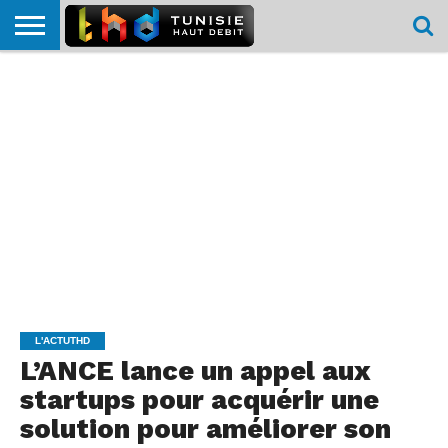
HOME
L’ACTUTHD
EN
PODCASTS
TEST
COMPARATIF
CARTE DE
CONTACT
BREF
DÉBIT
DÉBIT
COUVERTURE
MOBILE
MOBILE
L'ACTUTHD
L’ANCE lance un appel aux
startups pour acquérir une
solution pour améliorer son