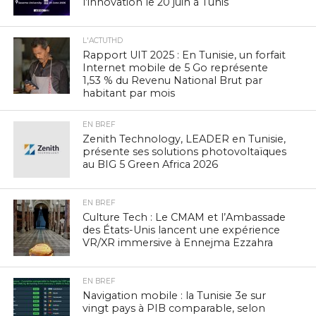
l’innovation le 20 juin à Tunis
L'ACTUTHD
Rapport UIT 2025 : En Tunisie, un forfait
Internet mobile de 5 Go représente
1,53 % du Revenu National Brut par
habitant par mois
EN BREF
Zenith Technology, LEADER en Tunisie,
présente ses solutions photovoltaïques
au BIG 5 Green Africa 2026
EN BREF
Culture Tech : Le CMAM et l’Ambassade
des États-Unis lancent une expérience
VR/XR immersive à Ennejma Ezzahra
EN BREF
Navigation mobile : la Tunisie 3e sur
vingt pays à PIB comparable, selon