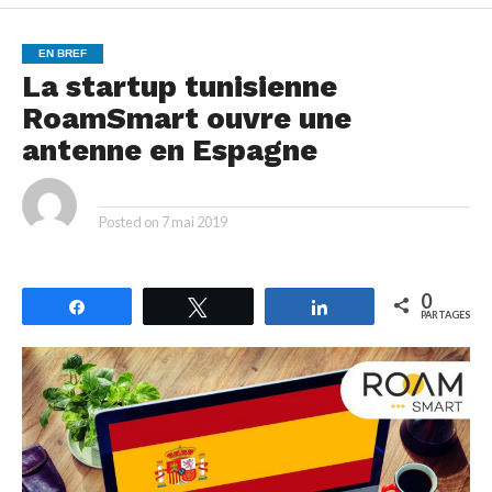
EN BREF
La startup tunisienne
RoamSmart ouvre une
antenne en Espagne
By
Posted on
7 mai 2019
0
Partagez
Tweetez
Partagez
PARTAGES