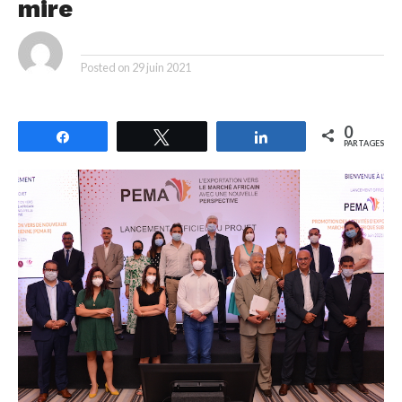
mire
By
Posted on
29 juin 2021
0
Partagez
Tweetez
Partagez
PARTAGES