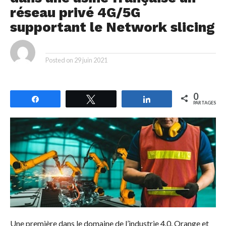
réseau privé 4G/5G
supportant le Network slicing
By
Posted on
29 juin 2021
0
Partagez
Tweetez
Partagez
PARTAGES
Une première dans le domaine de l’industrie 4.0. Orange et