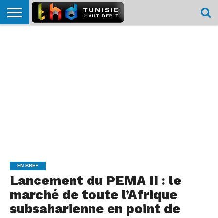
HOME
L’ACTUTHD
EN
PODCASTS
TEST
COMPARATIF
CARTE DE
CONTACT
BREF
DÉBIT
DÉBIT
COUVERTURE
MOBILE
MOBILE
EN BREF
Lancement du PEMA II : le
marché de toute l’Afrique
subsaharienne en point de