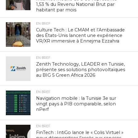
1,53 % du Revenu National Brut par
habitant par mois
EN BREF
Culture Tech : Le CMAM et l’Ambassade
des États-Unis lancent une expérience
VR/XR immersive à Ennejma Ezzahra
EN BREF
Zenith Technology, LEADER en Tunisie,
présente ses solutions photovoltaïques
au BIG 5 Green Africa 2026
EN BREF
Navigation mobile : la Tunisie 3e sur
vingt pays à PIB comparable, selon
nPerf
EN BREF
FinTech : IntiGo lance le « Colis Virtuel »
pour démocratiser l’accès aux services