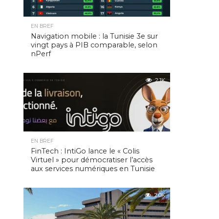
EN BREF
Navigation mobile : la Tunisie 3e sur
vingt pays à PIB comparable, selon
nPerf
2.1K
EN BREF
FinTech : IntiGo lance le « Colis
Virtuel » pour démocratiser l’accès
aux services numériques en Tunisie
2.0K