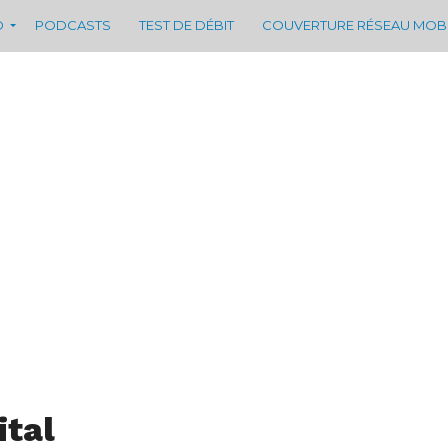
D
PODCASTS
TEST DE DÉBIT
COUVERTURE RÉSEAU MOB
ital