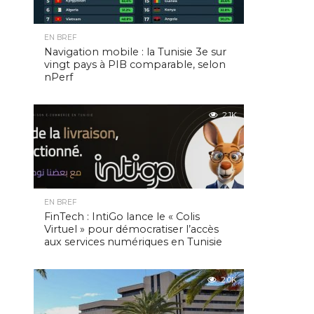
EN BREF
Navigation mobile : la Tunisie 3e sur
vingt pays à PIB comparable, selon
nPerf
2.1K
EN BREF
FinTech : IntiGo lance le « Colis
Virtuel » pour démocratiser l’accès
aux services numériques en Tunisie
2.0K