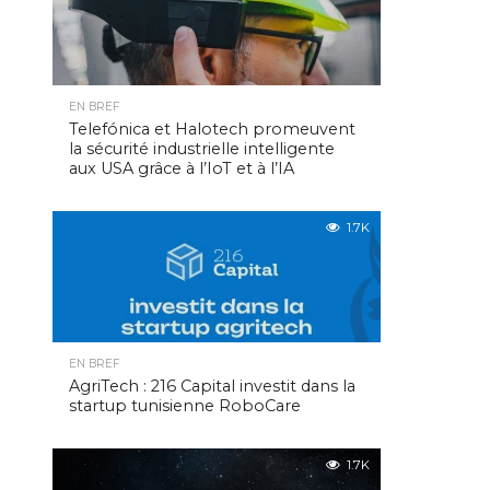
EN BREF
Telefónica et Halotech promeuvent
la sécurité industrielle intelligente
aux USA grâce à l’IoT et à l’IA
1.7K
EN BREF
AgriTech : 216 Capital investit dans la
startup tunisienne RoboCare
1.7K