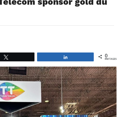
 Telecom sponsor gold du
0
Tweetez
Partagez
PARTAGES