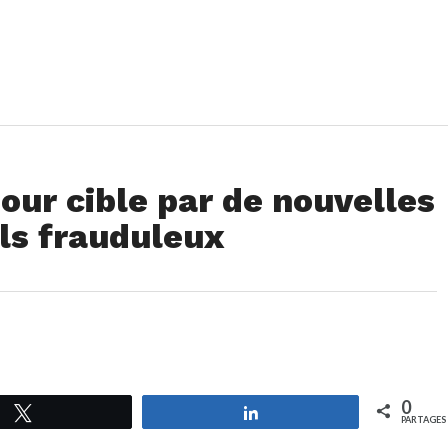
pour cible par de nouvelles
ls frauduleux
0
Tweetez
Partagez
PARTAGES