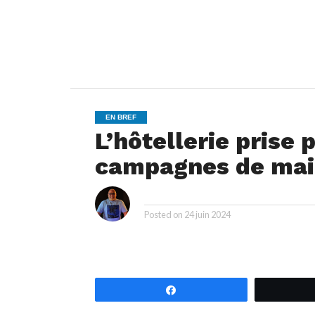
EN BREF
L’hôtellerie prise 
campagnes de mai
i
By
Posted on
24 juin 2024
Partagez