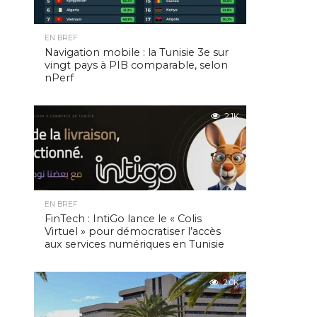
EN BREF
Navigation mobile : la Tunisie 3e sur
vingt pays à PIB comparable, selon
nPerf
2.1K
EN BREF
FinTech : IntiGo lance le « Colis
Virtuel » pour démocratiser l’accès
aux services numériques en Tunisie
2.0K