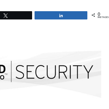
0
Tweetez
Partagez
PARTAGES