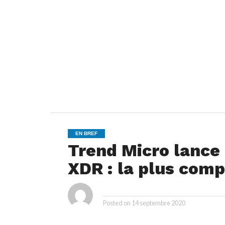
EN BREF
Trend Micro lance 
XDR : la plus comp
ya
By
Posted on
14 septembre 2020