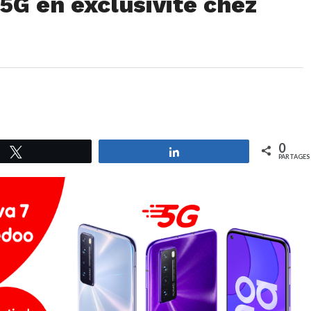
5G en exclusivité chez
0
Tweetez
Partagez
PARTAGES