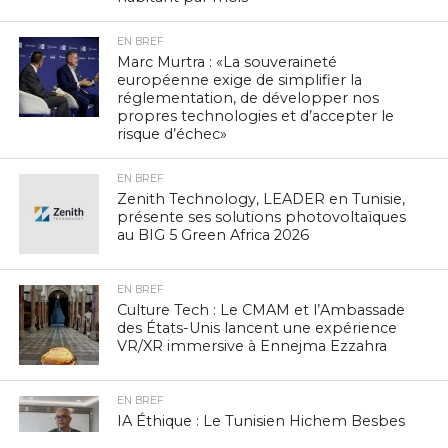
EN BREF
Marc Murtra : «La souveraineté
européenne exige de simplifier la
réglementation, de développer nos
propres technologies et d’accepter le
risque d’échec»
EN BREF
Zenith Technology, LEADER en Tunisie,
présente ses solutions photovoltaïques
au BIG 5 Green Africa 2026
EN BREF
Culture Tech : Le CMAM et l’Ambassade
des États-Unis lancent une expérience
VR/XR immersive à Ennejma Ezzahra
EN BREF
IA Éthique : Le Tunisien Hichem Besbes
rejoint le réseau mondial d’experts de