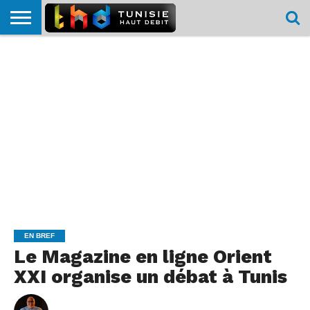
HOME
L’ACTUTHD
EN
PODCASTS
TEST
COMPARATIF
CARTE DE
CONTACT
BREF
DÉBIT
DÉBIT
COUVERTURE
MOBILE
MOBILE
EN BREF
Le Magazine en ligne Orient
XXI organise un débat à Tunis
By