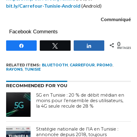
bit.ly/Carrefour-Tunisie-Android
(Android)
Communiqué
Facebook Comments
0
Partagez
Tweetez
Partagez
PARTAGES
RELATED ITEMS:
BLUETOOTH
,
CARREFOUR
,
PROMO
,
RAYONS
,
TUNISIE
RECOMMENDED FOR YOU
5G en Tunisie : 20 % de débit médian en
moins pour l’ensemble des utilisateurs,
la 4G seule recule de 28 %
Stratégie nationale de l’IA en Tunisie :
annoncée depuis 2018, toujours