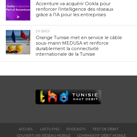
Accenture va acquérir Ookla pour
renforcer l’intelligence des réseaux
grâce à l’IA pour les entreprises
EN BREF
Orange Tunisie met en service le câble
sous-marin MEDUSA et renforce
durablement la connectivité
internationale de la Tunisie
ACCUEIL
L’ACTUTHD
PODCASTS
TEST DE DÉBIT
COUVERTURE RÉSEAU MOBILE
COMPARATIF DÉBIT MOBILE