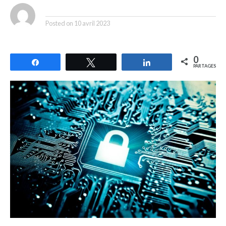
By
Posted on
10 avril 2023
0
Partagez
Tweetez
Partagez
PARTAGES