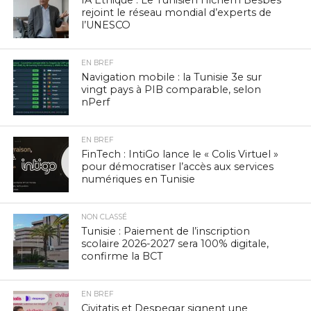
IA Éthique : Le Tunisien Hichem Besbes
rejoint le réseau mondial d’experts de
l’UNESCO
EN BREF
Navigation mobile : la Tunisie 3e sur
vingt pays à PIB comparable, selon
nPerf
EN BREF
FinTech : IntiGo lance le « Colis Virtuel »
pour démocratiser l’accès aux services
numériques en Tunisie
NON CLASSÉ
Tunisie : Paiement de l’inscription
scolaire 2026-2027 sera 100% digitale,
confirme la BCT
EN BREF
Civitatis et Despegar signent une