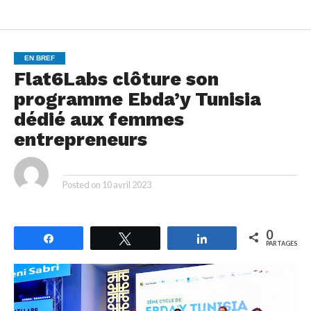
EN BREF
Flat6Labs clôture son
programme Ebda’y Tunisia
dédié aux femmes
entrepreneurs
By
Posted on
10 avril 2023
0
Partagez
Tweetez
Partagez
PARTAGES