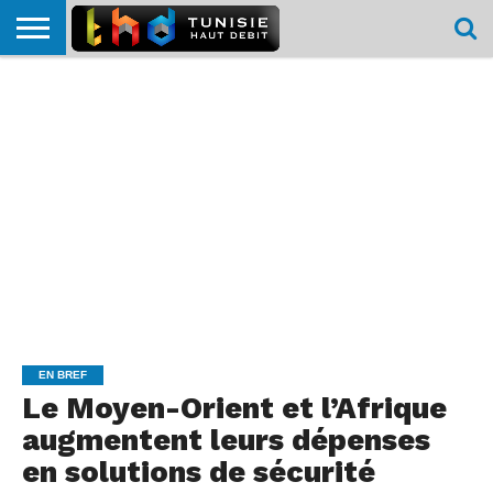
HOME
L’ACTUTHD
EN
PODCASTS
TEST
COMPARATIF
CARTE DE
CONTACT
BREF
DÉBIT
DÉBIT
COUVERTURE
MOBILE
MOBILE
EN BREF
Le Moyen-Orient et l’Afrique
augmentent leurs dépenses
en solutions de sécurité