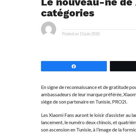
Le nouveau-né de 
catégories
ya
By
Posted on
15 juin 2020
Partagez
En signe de reconnaissance et de gratitude pour 
ambassadeurs de leur marque préférée, Xiaomi 
siège de son partenaire en Tunisie, PRO2I.
Les Xiaomi Fans auront le loisir d’assister 
lancement, le numéro deux chinois, et quatriè
son ascension en Tunisie, à l’image de la formi