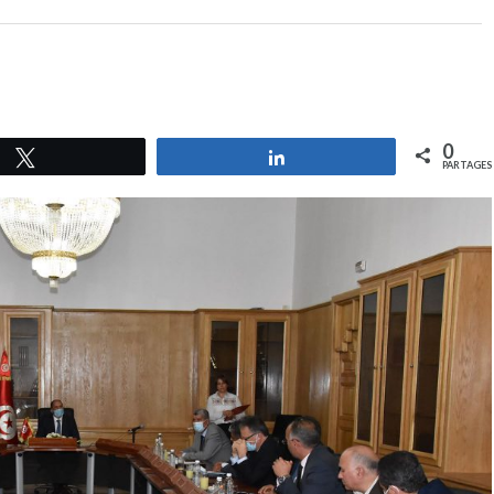
0
Tweetez
Partagez
PARTAGES