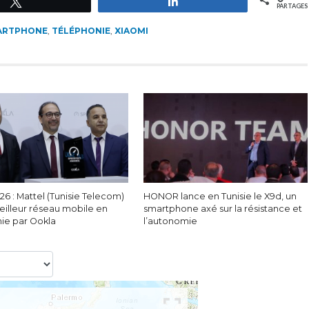
Tweetez
Partagez
PARTAGES
ARTPHONE
,
TÉLÉPHONIE
,
XIAOMI
6 : Mattel (Tunisie Telecom)
HONOR lance en Tunisie le X9d, un
eilleur réseau mobile en
smartphone axé sur la résistance et
nie par Ookla
l’autonomie