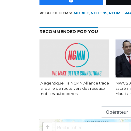
Partagez
RELATED ITEMS:
MOBILE
,
NOTE 9S
,
REDMI
,
SM
RECOMMENDED FOR YOU
IA agentique : la NGMN Alliance trace
MWC 202
la feuille de route vers des réseaux
sacré m
mobiles autonomes
Maurita