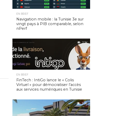
EN BREF
Navigation mobile : la Tunisie 3e sur
vingt pays à PIB comparable, selon
nPerf
2.1K
EN BREF
FinTech : IntiGo lance le « Colis
Virtuel » pour démocratiser l’accès
aux services numériques en Tunisie
2.0K