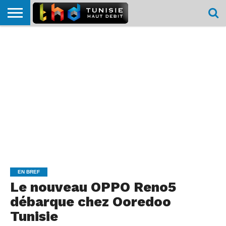
HOME
L’ACTUTHD
EN
PODCASTS
TEST
COMPARATIF
CARTE DE
CONTACT
BREF
DÉBIT
DÉBIT
COUVERTURE
MOBILE
MOBILE
EN BREF
Le nouveau OPPO Reno5
débarque chez Ooredoo
Tunisie