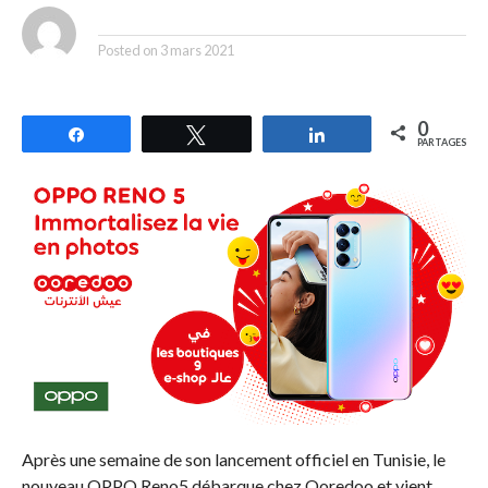
By
Posted on
3 mars 2021
0
Partagez
Tweetez
Partagez
PARTAGES
Après une semaine de son lancement officiel en Tunisie, le
nouveau OPPO Reno5 débarque chez Ooredoo et vient