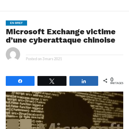
EN BREF
Microsoft Exchange victime
d’une cyberattaque chinoise
By
Posted on
3 mars 2021
0
Partagez
Tweetez
Partagez
PARTAGES