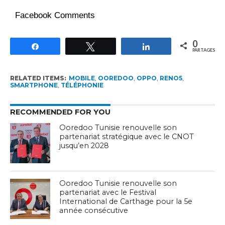
Facebook Comments
0
Partagez
Tweetez
Partagez
PARTAGES
RELATED ITEMS:
MOBILE
,
OOREDOO
,
OPPO
,
RENO5
,
SMARTPHONE
,
TÉLÉPHONIE
RECOMMENDED FOR YOU
Ooredoo Tunisie renouvelle son
partenariat stratégique avec le CNOT
jusqu’en 2028
Ooredoo Tunisie renouvelle son
partenariat avec le Festival
International de Carthage pour la 5e
année consécutive