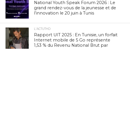
National Youth Speak Forum 2026 : Le
grand rendez-vous de la jeunesse et de
l’innovation le 20 juin à Tunis
L'ACTUTHD
Rapport UIT 2025 : En Tunisie, un forfait
Internet mobile de 5 Go représente
1,53 % du Revenu National Brut par
habitant par mois
EN BREF
Culture Tech : Le CMAM et l’Ambassade
des États-Unis lancent une expérience
VR/XR immersive à Ennejma Ezzahra
EN BREF
Zenith Technology, LEADER en Tunisie,
présente ses solutions photovoltaïques
au BIG 5 Green Africa 2026
EN BREF