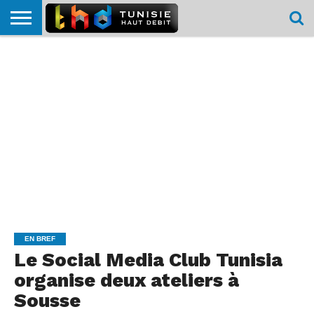
HOME
L’ACTUTHD
EN
PODCASTS
TEST
COMPARATIF
CARTE DE
CONTACT
BREF
DÉBIT
DÉBIT
COUVERTURE
MOBILE
MOBILE
EN BREF
Le Social Media Club Tunisia
organise deux ateliers à
Sousse