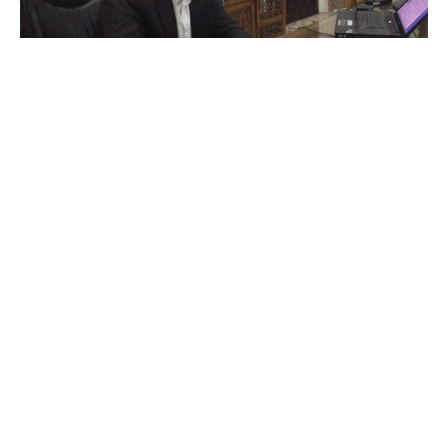
Mongi Marzoug, ministre des TIC du gouvernement
Laarayedh
Ce projet est toujours en cours de préparation. Mais on peut
dire que le plus dur a été fait. Nous avons, en effet, recensé
1200 établissements administratifs sur tout le territoire et
avons effectué des visites dans tous ces édifices pour
étudier la faisabilité du projet. Ce qui reste maintenant, c’est
définir les modalités de raccordement, surtout que nous
comptons faire jouer la concurrence entre les trois
opérateurs télécom dans ce projet. C’est encore là un autre
dossier que le prochain ministre des TIC devra finaliser et
déployer.