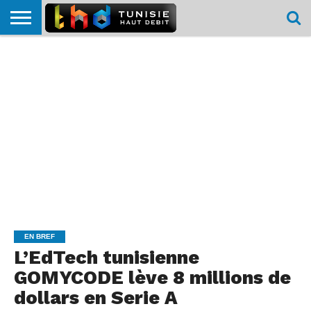
HOME
L’ACTUTHD
EN
PODCASTS
TEST
COMPARATIF
CARTE DE
CONTACT
BREF
DÉBIT
DÉBIT
COUVERTURE
MOBILE
MOBILE
EN BREF
L’EdTech tunisienne
GOMYCODE lève 8 millions de
dollars en Serie A