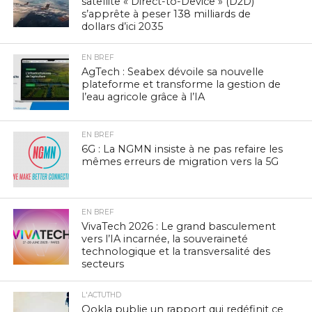
satellite « Direct-to-Device » (D2D)
s’apprête à peser 138 milliards de
dollars d’ici 2035
EN BREF
AgTech : Seabex dévoile sa nouvelle
plateforme et transforme la gestion de
l’eau agricole grâce à l’IA
EN BREF
6G : La NGMN insiste à ne pas refaire les
mêmes erreurs de migration vers la 5G
EN BREF
VivaTech 2026 : Le grand basculement
vers l’IA incarnée, la souveraineté
technologique et la transversalité des
secteurs
L'ACTUTHD
Ookla publie un rapport qui redéfinit ce