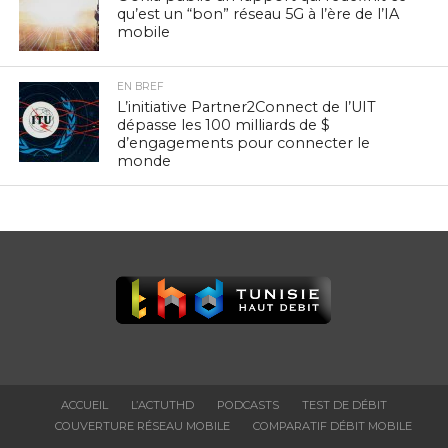
qu’est un “bon” réseau 5G à l’ère de l’IA
mobile
EN BREF
L’initiative Partner2Connect de l’UIT
dépasse les 100 milliards de $
d’engagements pour connecter le
monde
ACCUEIL
L’ACTUTHD
PODCASTS
TEST DE DÉBIT
COUVERTURE RÉSEAU MOBILE
COMPARATIF DÉBIT MOBILE