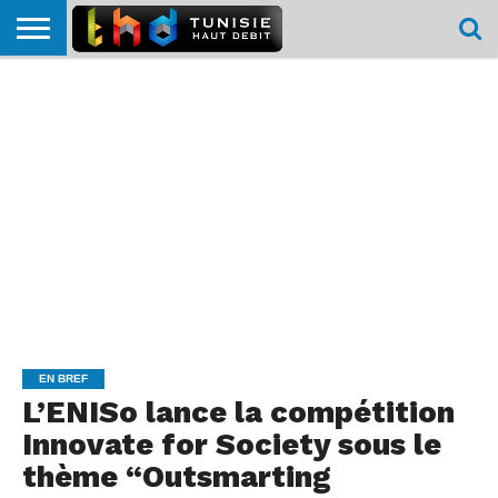
HOME
L’ACTUTHD
EN
PODCASTS
TEST
COMPARATIF
CARTE DE
CONTACT
BREF
DÉBIT
DÉBIT
COUVERTURE
MOBILE
MOBILE
EN BREF
L’ENISo lance la compétition
Innovate for Society sous le
thème “Outsmarting