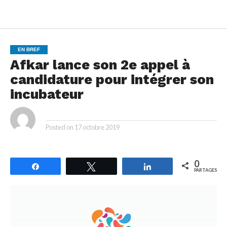
EN BREF
Afkar lance son 2e appel à
candidature pour intégrer son
incubateur
By
Posted on
17 octobre 2019
0
Partagez
Tweetez
Partagez
PARTAGES