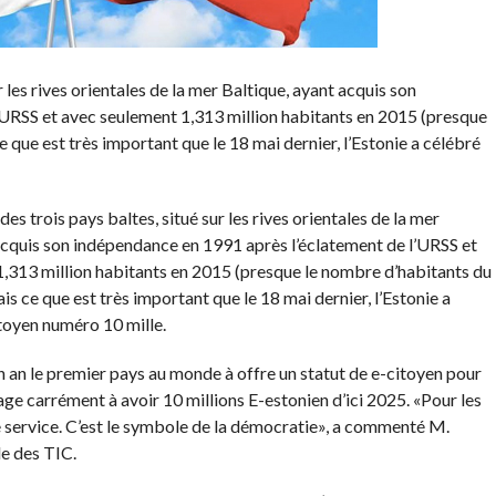
ur les rives orientales de la mer Baltique, ayant acquis son
’URSS et avec seulement 1,313 million habitants en 2015 (presque
 que est très important que le 18 mai dernier, l’Estonie a célébré
 des trois pays baltes, situé sur les rives orientales de la mer
acquis son indépendance en 1991 après l’éclatement de l’URSS et
,313 million habitants en 2015 (presque le nombre d’habitants du
s ce que est très important que le 18 mai dernier, l’Estonie a
toyen numéro 10 mille.
un an le premier pays au monde à offre un statut de e-citoyen pour
age carrément à avoir 10 millions E-estonien d’ici 2025. «Pour les
le service. C’est le symbole de la démocratie», a commenté M.
de des TIC.