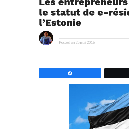
Les entrepreneurs
le statut de e-rés
l’Estonie
i
By
Posted on
25 mai 2016
Partagez