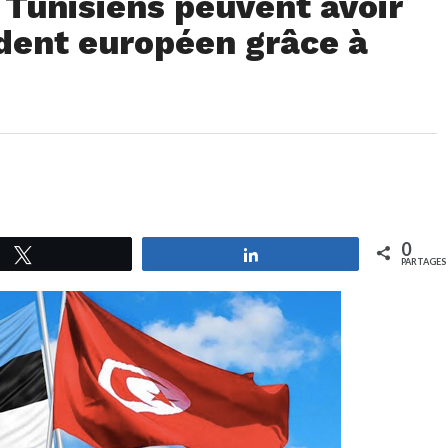
 Tunisiens peuvent avoir
ident européen grâce à
0
Tweetez
Partagez
PARTAGES