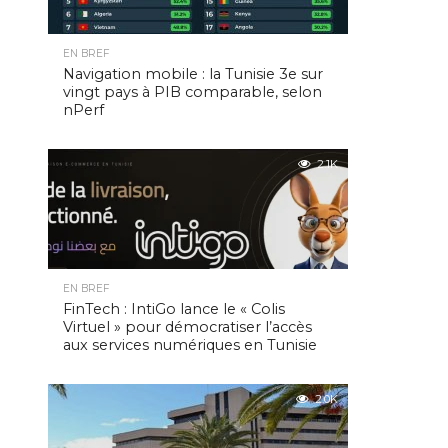
EN BREF
Navigation mobile : la Tunisie 3e sur
vingt pays à PIB comparable, selon
nPerf
2.1K
EN BREF
FinTech : IntiGo lance le « Colis
Virtuel » pour démocratiser l’accès
aux services numériques en Tunisie
2.0K