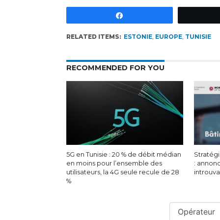
Partagez
RELATED ITEMS:
ESTONIE
,
EUROPE
,
TUNISIE
RECOMMENDED FOR YOU
5G en Tunisie : 20 % de débit médian
Stratégi
en moins pour l’ensemble des
: annon
utilisateurs, la 4G seule recule de 28
introuv
%