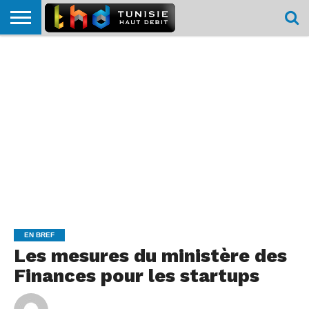
HOME
L’ACTUTHD
EN
PODCASTS
TEST
COMPARATIF
CARTE DE
CONTACT
BREF
DÉBIT
DÉBIT
COUVERTURE
MOBILE
MOBILE
EN BREF
Les mesures du ministère des
Finances pour les startups
By