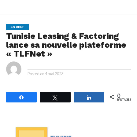
EN BREF
Tunisie Leasing & Factoring
lance sa nouvelle plateforme
« TLFNet »
By
Posted on
4 mai 2023
0
Partagez
Tweetez
Partagez
PARTAGES