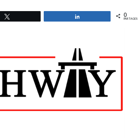
0
Tweetez
Partagez
PARTAGES