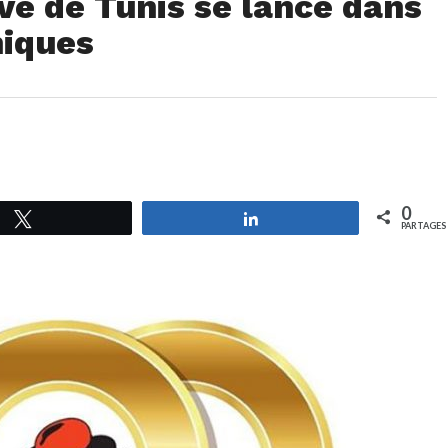
ve de Tunis se lance dans
niques
0
Tweetez
Partagez
PARTAGES