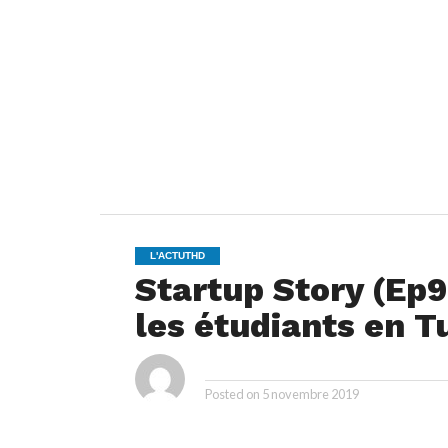
L'ACTUTHD
Startup Story (Ep9
les étudiants en Tu
ya
By
Posted on
5 novembre 2019