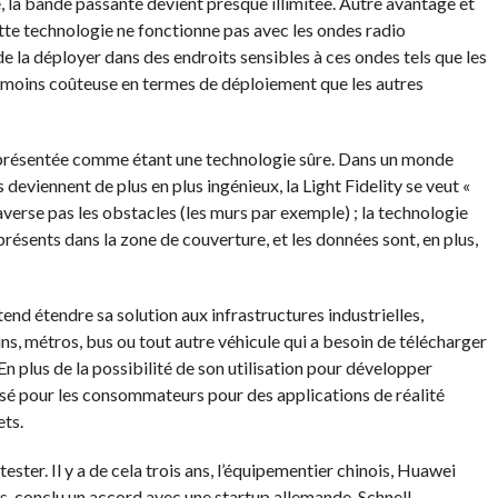
, la bande passante devient presque illimitée.
Autre avantage et
tte technologie ne fonctionne pas avec les ondes radio
de la déployer dans des endroits sensibles à ces ondes tels que les
s, moins coûteuse en termes de déploiement que les autres
 présentée comme étant une technologie sûre.
Dans un monde
deviennent de plus en plus ingénieux, la Light
Fidelity
se veut «
averse pas les obstacles (les murs par exemple) ;
la technologie
présents dans la zone de couverture, et les données sont, en plus,
end étendre sa solution aux infrastructures industrielles,
ins, métros, bus ou tout autre véhicule qui a besoin de télécharger
En plus de la possibilité de son utilisation pour développer
isé pour les consommateurs pour des applications de réalité
ets.
tester.
Il y a de cela trois ans, l’équipementier chinois, Huawei
is, conclu un accord avec une
startup
allemande,
Schnell
–