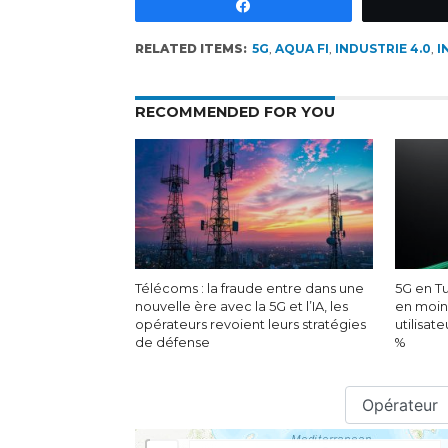
Partagez
RELATED ITEMS:
5G
,
AQUA FI
,
INDUSTRIE 4.0
,
I
RECOMMENDED FOR YOU
Télécoms : la fraude entre dans une
5G en Tu
nouvelle ère avec la 5G et l’IA, les
en moin
opérateurs revoient leurs stratégies
utilisat
de défense
%