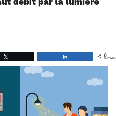
haut débit par la lumière
0
Tweetez
Partagez
PARTAGES