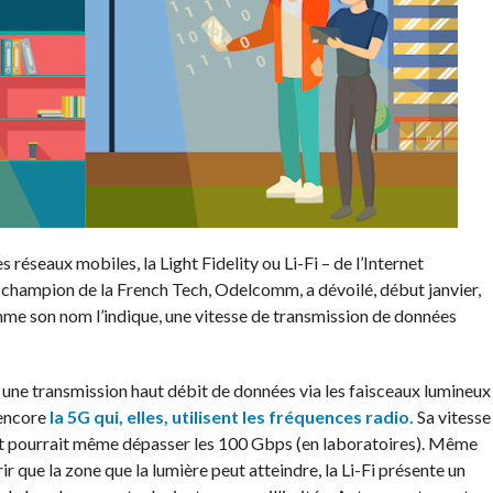
s réseaux mobiles, la Light
Fidelity
ou
Li-Fi
– de l’Internet
 champion de la French Tech,
Odelcomm
, a dévoilé, début janvier,
me son nom l’indique, une vitesse de transmission de données
t une transmission
haut
débit de données via les faisceaux lumineux
 encore
la
5G
qui, elles, utilisent les fréquences radio.
Sa vitesse
 et pourrait même dépasser les 100 Gbps
(en laboratoires)
.
Même
rir que la zone que la lumière peut atteindre, la
Li-Fi
présente un