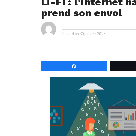
Li-Fi : l’Internet 
prend son envol
ya
By
Posted on
30 janvier 2023
Partagez