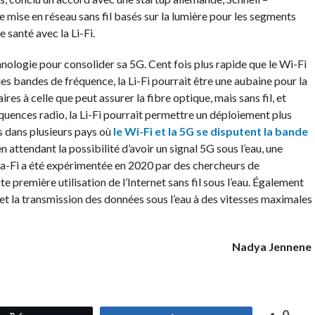
de mise en réseau sans fil basés sur la lumière pour les segments
e santé avec la
Li-Fi
.
chnologie pour consolider sa
5G
.
Cent fois plus
rapide
que le Wi-Fi
 des bandes de fréquence, la
Li-Fi
pourrait être une aubaine pour la
res à celle que peut assurer la fibre optique, mais sans fil, et
équences radio, la
Li-Fi
pourrait permettre un déploiement plus
s dans plusieurs pays où
le Wi-Fi et la
5G
se disputent la bande
 attendant la possibilité d’avoir un signal
5G
sous l’eau, une
a-Fi
a été expérimentée en 2020 par des chercheurs de
te première utilisation de l’Internet sans fil sous l’eau.
Également
t la transmission des données sous l’eau à des
vitesses maximales
Nadya Jennene