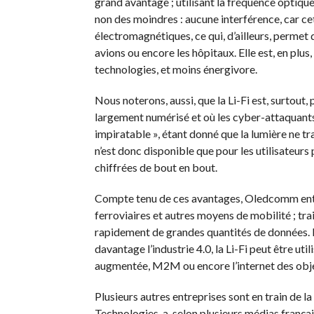
grand avantage ;
utilisant la fréquence optique
non des moindres :
aucune interférence, car ce
électromagnétiques, ce qui, d’ailleurs, permet 
avions ou encore les hôpitaux.
Elle est, en plu
technologies, et moins énergivore.
Nous noterons, aussi, que la
Li-Fi
est, surtout,
largement numérisé et où les cyber-attaquants 
impiratable
», étant donné que la lumière ne tr
n’est donc disponible que pour les utilisateurs 
chiffrées de bout en bout.
Compte tenu de ces avantages,
Oledcomm
ent
ferroviaires et autres moyens de mobilité ;
tra
rapidement de grandes quantités de données.
davantage l’industrie 4.0, la
Li-Fi
peut être util
augmentée,
M2M
ou encore l’internet des obj
Plusieurs autres entreprises sont en train de la 
Technologies, a, selon plusieurs médias frança