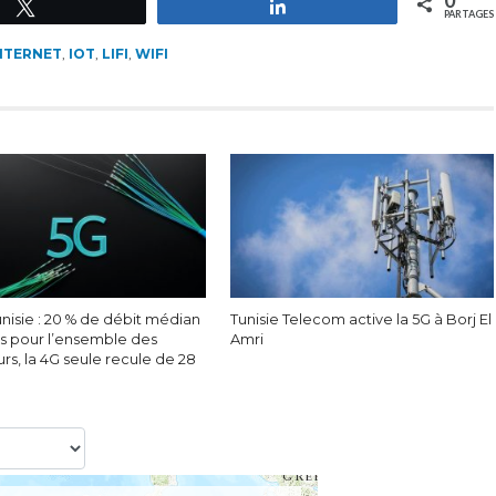
0
Tweetez
Partagez
PARTAGES
NTERNET
,
IOT
,
LIFI
,
WIFI
nisie : 20 % de débit médian
Tunisie Telecom active la 5G à Borj El
s pour l’ensemble des
Amri
eurs, la 4G seule recule de 28