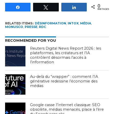
0
Partagez
Tweetez
Partagez
PARTAGES
RELATED ITEMS:
DÉSINFORMATION
,
INTOX
,
MÉDIA
,
MONUSCO
,
PRESSE
,
RDC
RECOMMENDED FOR YOU
Reuters Digital News Report 2026 : les
plateformes, les créateurs et l’IA
contrôlent désormais l’accès à
l’information
Au-delà du “wrapper” : comment l’IA
générative redessine l’économie des
médias
Google casse l’Internet classique: SEO
obsolète, médias menacés, place à l’ère
du Search sans clic