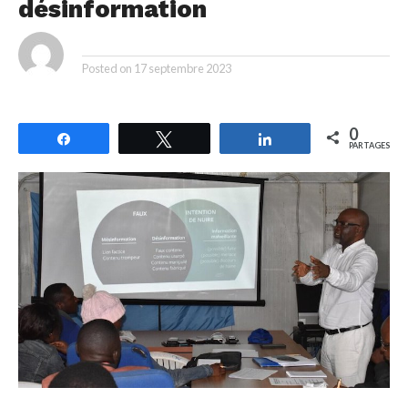
désinformation
By
Posted on
17 septembre 2023
0
Partagez
Tweetez
Partagez
PARTAGES