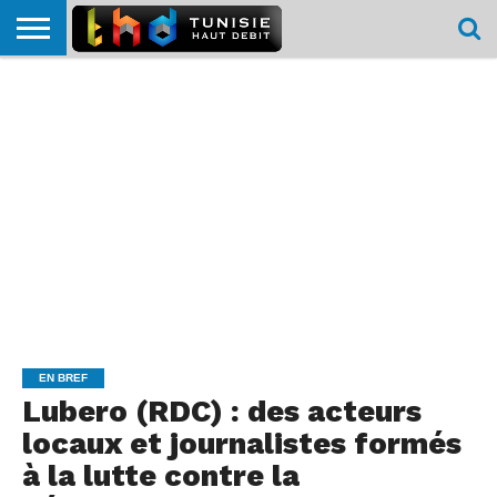
HOME
L’ACTUTHD
EN
PODCASTS
TEST
COMPARATIF
CARTE DE
CONTACT
BREF
DÉBIT
DÉBIT
COUVERTURE
MOBILE
MOBILE
EN BREF
Lubero (RDC) : des acteurs
locaux et journalistes formés
à la lutte contre la