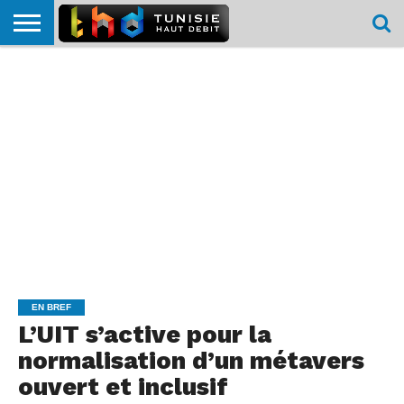
HOME
L’ACTUTHD
EN
PODCASTS
TEST
COMPARATIF
CARTE DE
CONTACT
BREF
DÉBIT
DÉBIT
COUVERTURE
MOBILE
MOBILE
EN BREF
L’UIT s’active pour la
normalisation d’un métavers
ouvert et inclusif