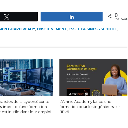
0
Tweetez
Partagez
PARTAGES
MEN BOARD READY
,
ENSEIGNEMENT
,
ESSEC BUSINESS SCHOOL
,
ialistes de la cybersécurité
L’Afrinic Academy lance une
estiment qu’une formation
formation pour les ingénieurs sur
le est inutile dans leur emploi
l’IPv6