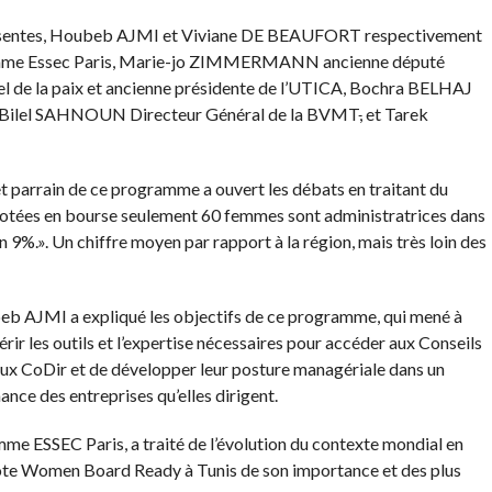
présentes, Houbeb AJMI et Viviane DE BEAUFORT respectivement
ramme Essec Paris, Marie-jo ZIMMERMANN ancienne député
e la paix et ancienne présidente de l’UTICA, Bochra BELHAJ
e Bilel SAHNOUN Directeur Général de la BVMT
,
et Tarek
parrain de ce programme a ouvert les débats en traitant du
cotées en bourse seulement 60 femmes sont administratrices dans
n 9%.». Un chiffre moyen par rapport à la région, mais très loin des
beb AJMI a expliqué les objectifs de ce programme, qui mené à
ir les outils et l’expertise nécessaires pour accéder aux Conseils
 aux CoDir et de développer leur posture managériale dans un
nce des entreprises qu’elles dirigent.
 ESSEC Paris, a traité de l’évolution du contexte mondial en
ilote Women Board Ready à Tunis de son importance et des plus