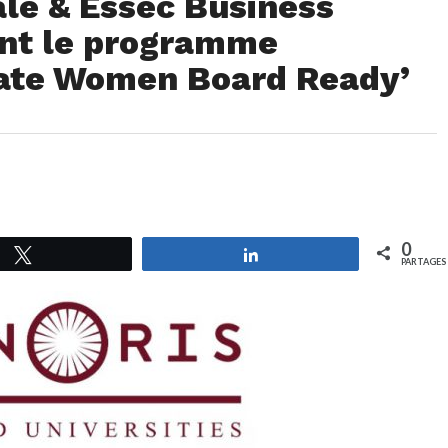
ale & Essec Business
ent le programme
cate Women Board Ready’
0
Tweetez
Partagez
PARTAGES