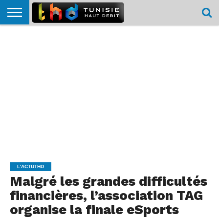
HOME
L’ACTUTHD
EN
PODCASTS
TEST
COMPARATIF
CARTE DE
CONTACT
BREF
DÉBIT
DÉBIT
COUVERTURE
MOBILE
MOBILE
L'ACTUTHD
Malgré les grandes difficultés
financières, l’association TAG
organise la finale eSports