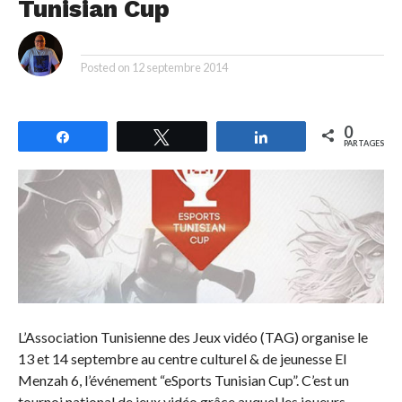
Tunisian Cup
By
Posted on
12 septembre 2014
0
Partagez
Tweetez
Partagez
PARTAGES
L’Association Tunisienne des Jeux vidéo (TAG) organise le
13 et 14 septembre au centre culturel & de jeunesse El
Menzah 6, l’événement “eSports Tunisian Cup”. C’est un
tournoi national de jeux vidéo grâce auquel les joueurs