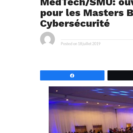
MedTech/SMU: ouve
pour les Masters B
Cybersécurité
ya
By
Posted on
18 juillet 2019
Partagez