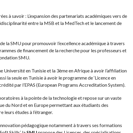
rées à savoir : L’expansion des partenariats académiques vers de
isciplinarité entre la MSB et la MedTech et le lancement de
t de la SMU pour promouvoir l’excellence académique à travers
grammes de financement de la recherche pour les professeurs et
 Fondation SMU.
 Université en Tunisie et la 3ème en Afrique à avoir l’affiliation
si la seule en Tunisie à avoir le programme de ‘Licence en
rédité par l’EPAS (European Programs Accreditation System).
boratoires à la pointe de la technologie et repose sur un vaste
ue du Nord et en Europe permettant aux étudiants des
e leurs études à l’étranger.
 innovation pédagogique notamment à travers ses formations
ft Skills’, la
SMU
propose des Licences, des spécialisations