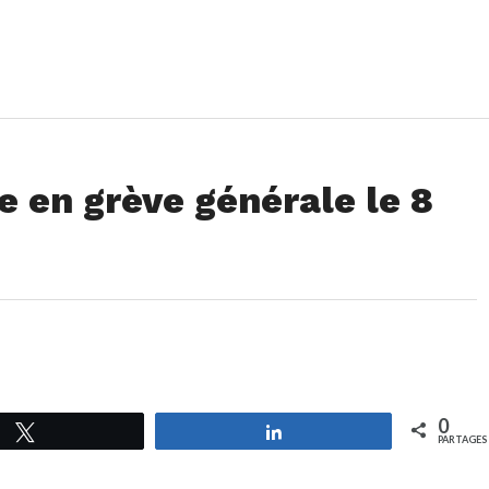
e en grève générale le 8
0
Tweetez
Partagez
PARTAGES