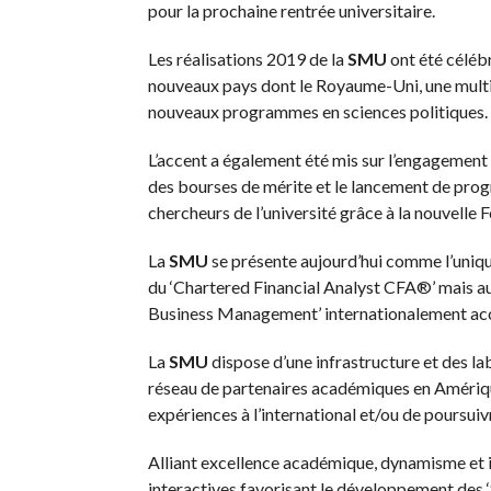
pour la prochaine rentrée universitaire.
Les réalisations 2019 de la
SMU
ont été céléb
nouveaux pays dont le Royaume-Uni, une multid
nouveaux programmes en sciences politiques.
L’accent a également été mis sur l’engagemen
des bourses de mérite et le lancement de pro
chercheurs de l’université grâce à la nouvelle
La
SMU
se présente aujourd’hui comme l’unique
du ‘Chartered Financial Analyst CFA®’ mais aus
Business Management’ internationalement acc
La
SMU
dispose d’une infrastructure et des la
réseau de partenaires académiques en Amériq
expériences à l’international et/ou de poursuivr
Alliant excellence académique, dynamisme et
interactives favorisant le développement des ‘So