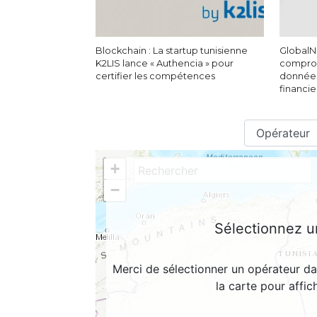
Blockchain : La startup tunisienne
GlobalN
K2LIS lance « Authencia » pour
comprom
certifier les compétences
données
financie