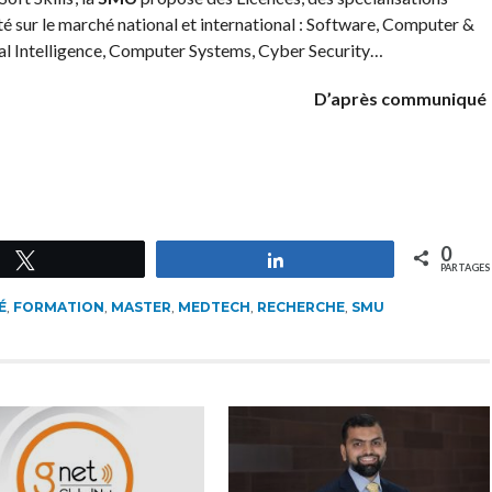
té sur le marché national et international : Software, Computer &
ial Intelligence, Computer Systems, Cyber Security…
D’après communiqué
0
Tweetez
Partagez
PARTAGES
É
,
FORMATION
,
MASTER
,
MEDTECH
,
RECHERCHE
,
SMU