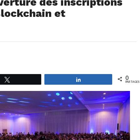
rture des inscriptions
lockchain et
0
Tweetez
Partagez
PARTAGES