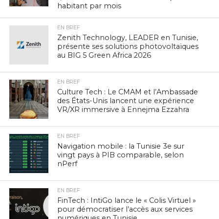
habitant par mois
EN BREF
Zenith Technology, LEADER en Tunisie,
présente ses solutions photovoltaïques
au BIG 5 Green Africa 2026
EN BREF
Culture Tech : Le CMAM et l’Ambassade
des États-Unis lancent une expérience
VR/XR immersive à Ennejma Ezzahra
EN BREF
Navigation mobile : la Tunisie 3e sur
vingt pays à PIB comparable, selon
nPerf
EN BREF
FinTech : IntiGo lance le « Colis Virtuel »
pour démocratiser l’accès aux services
numériques en Tunisie