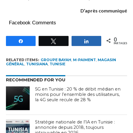
D’après communiqué
Facebook Comments
0
Partagez
Tweetez
Partagez
PARTAGES
RELATED ITEMS:
GROUPE BAYAH
,
M-PAIMENT
,
MAGASIN
GÉNÉRAL
,
TUNISIANA
,
TUNISIE
RECOMMENDED FOR YOU
5G en Tunisie : 20 % de débit médian en
moins pour l’ensemble des utilisateurs,
la 4G seule recule de 28 %
Stratégie nationale de l’IA en Tunisie :
annoncée depuis 2018, toujours
introuvable en 2026