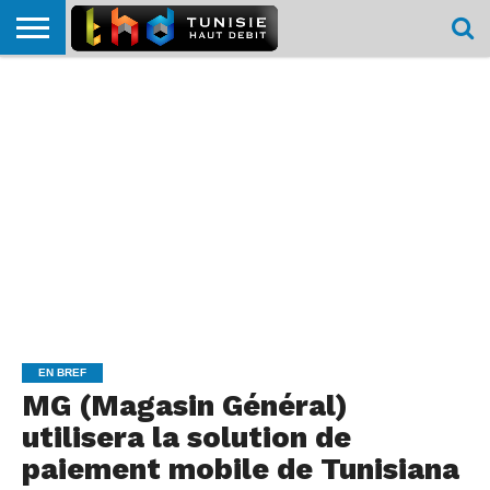
HOME
L’ACTUTHD
EN
PODCASTS
TEST
COMPARATIF
CARTE DE
CONTACT
BREF
DÉBIT
DÉBIT
COUVERTURE
MOBILE
MOBILE
EN BREF
MG (Magasin Général)
utilisera la solution de
paiement mobile de Tunisiana