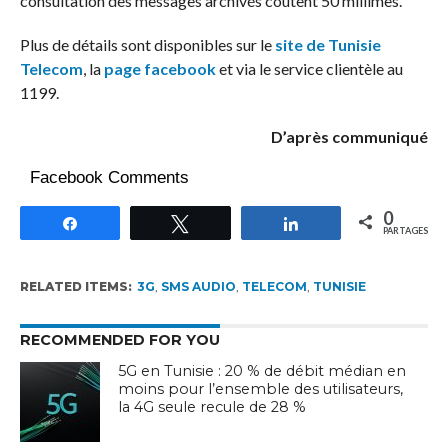
consultation des messages archivés coûtent 50 millimes.
Plus de détails sont disponibles sur le
site de Tunisie
Telecom
, la
page facebook
et via le service clientèle au
1199.
D’après communiqué
Facebook Comments
0
Partagez
Tweetez
Partagez
PARTAGES
RELATED ITEMS:
3G
,
SMS AUDIO
,
TELECOM
,
TUNISIE
RECOMMENDED FOR YOU
5G en Tunisie : 20 % de débit médian en
moins pour l’ensemble des utilisateurs,
la 4G seule recule de 28 %