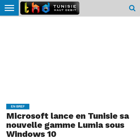
HOME
L’ACTUTHD
EN
PODCASTS
TEST
COMPARATIF
CARTE DE
CONTACT
BREF
DÉBIT
DÉBIT
COUVERTURE
MOBILE
MOBILE
EN BREF
Microsoft lance en Tunisie sa
nouvelle gamme Lumia sous
Windows 10