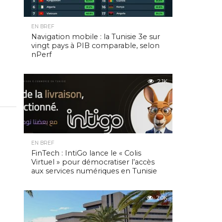
EN BREF
Navigation mobile : la Tunisie 3e sur
vingt pays à PIB comparable, selon
nPerf
2.1K
EN BREF
FinTech : IntiGo lance le « Colis
Virtuel » pour démocratiser l’accès
aux services numériques en Tunisie
2.0K