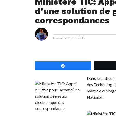
Ministère TIC: App
d’une solution de 
correspondances
i
By
Posted on
25 juin 2015
Partagez
Dans le cadre du
des Technologies
maître d’ouvrage
National…