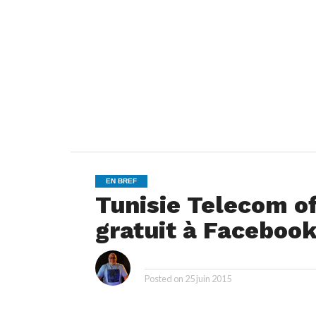
EN BREF
Tunisie Telecom o
gratuit à Facebook
i
By
Posted on
25 juin 2015