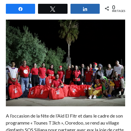
0
Partagez
Tweetez
Partagez
PARTAGES
A l’occasion de la fête de l’Aid El Fitr et dans le cadre de son
programme « Tounes T3ich », Ooredoo, se rend au village
d’enfants SOS Siliana pour partager avec eux la joie de cette