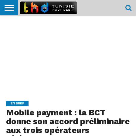
HOME
L’ACTUTHD
EN
PODCASTS
TEST
COMPARATIF
CARTE DE
CONTACT
BREF
DÉBIT
DÉBIT
COUVERTURE
MOBILE
MOBILE
EN BREF
Mobile payment : la BCT
donne son accord préliminaire
aux trois opérateurs