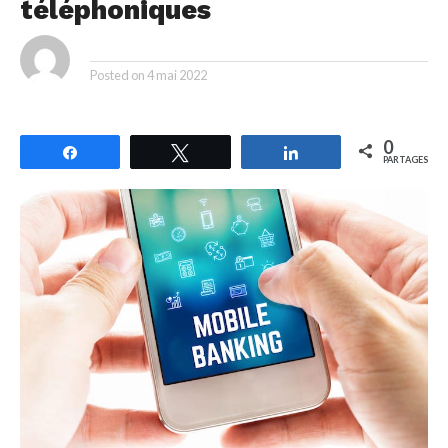
téléphoniques
By
Posted on
4 mai 2022
0
Partagez
Tweetez
Partagez
PARTAGES