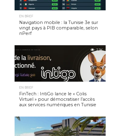
EN BREF
Navigation mobile : la Tunisie 3e sur
vingt pays à PIB comparable, selon
nPerf
2.1K
EN BREF
FinTech : IntiGo lance le « Colis
Virtuel » pour démocratiser l’accès
aux services numériques en Tunisie
2.0K