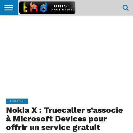
HOME
L’ACTUTHD
EN
PODCASTS
TEST
COMPARATIF
CARTE DE
CONTACT
BREF
DÉBIT
DÉBIT
COUVERTURE
MOBILE
MOBILE
EN BREF
Nokia X : Truecaller s’associe
à Microsoft Devices pour
offrir un service gratuit