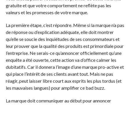
gratuite et que votre comportement ne reflète pas les
valeurs et les promesses de votre marque.
La première étape, c’est répondre. Même si la marque n’a pas
de réponse ou d’explication adéquate, elle doit montrer
qu’elle se soucie des inquiétudes de ses consommateurs et
leur prouver que la qualité des produits est primordiale pour
l’entreprise. Ne serais-ce qu’annoncer officiellement qu’une
enquête a été ouverte, cette action va d’office calmer les
dubitatifs. Car il donnera l’image d’une marque pro-active et
qui place l’intérêt de ses clients avant tout. Mais ne pas
réagir, peut laisser libre court aux esprits les plus tordus (et
les mauvaises langues) pour amplifier ce bad buzz.
La marque doit communiquer au début pour annoncer
qu’elle a pris connaissance du problème et qu’elle y répondra
rapidement. Ceci lui permettra de calmer un peu les
internautes mécontents mais aussi de bien analyser la
situation et évaluer l’ampleur de la crise.