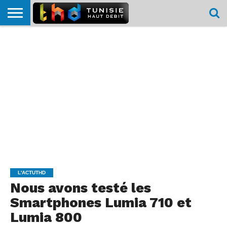
HOME
L’ACTUTHD
EN
PODCASTS
TEST
COMPARATIF
CARTE DE
CONTACT
BREF
DÉBIT
DÉBIT
COUVERTURE
MOBILE
MOBILE
L'ACTUTHD
Nous avons testé les
Smartphones Lumia 710 et
Lumia 800