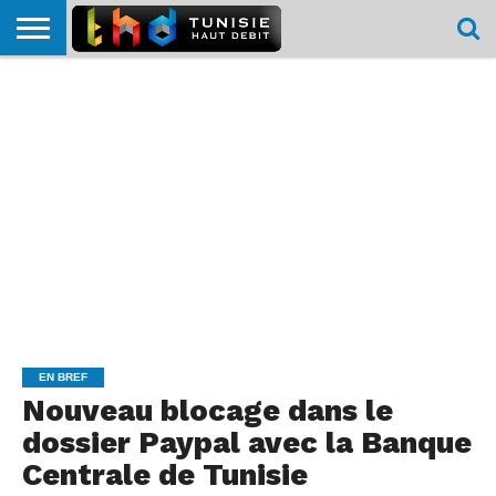
HOME
L’ACTUTHD
EN
PODCASTS
TEST
COMPARATIF
CARTE DE
CONTACT
BREF
DÉBIT
DÉBIT
COUVERTURE
MOBILE
MOBILE
EN BREF
Nouveau blocage dans le
dossier Paypal avec la Banque
Centrale de Tunisie