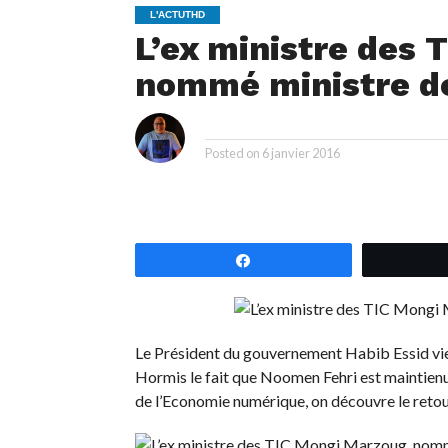
L'ACTUTHD
L’ex ministre des 
nommé ministre de
i
By
Posted on
6 janvier 2016
Partagez
Le Président du gouvernement Habib Essid vien
Hormis le fait que Noomen Fehri est maintienu
de l’Economie numérique, on découvre le reto