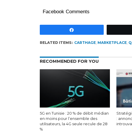
Facebook Comments
Partagez
RELATED ITEMS:
CARTHAGE
,
MARKETPLACE
,
Q
RECOMMENDED FOR YOU
5G en Tunisie : 20 % de débit médian
Stratégi
en moins pour l’ensemble des
: annon
utilisateurs, la 4G seule recule de 28
introuv
%