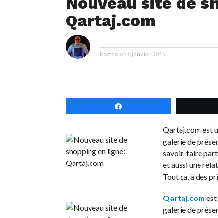
Nouveau site de sh
Qartaj.com
i
By
Posted on
6 janvier 2016
Partagez
Qartaj.com est u
galerie de présen
savoir-faire part
et aussi une rela
Tout ça, à des pri
Qartaj.com
est
galerie de présen