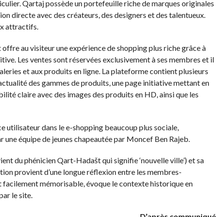
iculier. Qartaj possède un portefeuille riche de marques originales
tion directe avec des créateurs, des designers et des talentueux.
x attractifs.
offre au visiteur une expérience de shopping plus riche grâce à
tuitive. Les ventes sont réservées exclusivement à ses membres et il
aleries et aux produits en ligne. La plateforme contient plusieurs
l’actualité des gammes de produits, une page initiative mettant en
bilité claire avec des images des produits en HD, ainsi que les
ce utilisateur dans le e-shopping beaucoup plus sociale,
é par une équipe de jeunes chapeautée par Moncef Ben Rajeb.
ent du phénicien Qart-Hadašt qui signifie ‘nouvelle ville’) et sa
lation provient d’une longue réflexion entre les membres-
 est facilement mémorisable, évoque le contexte historique en
ar le site.
D’après communiqué