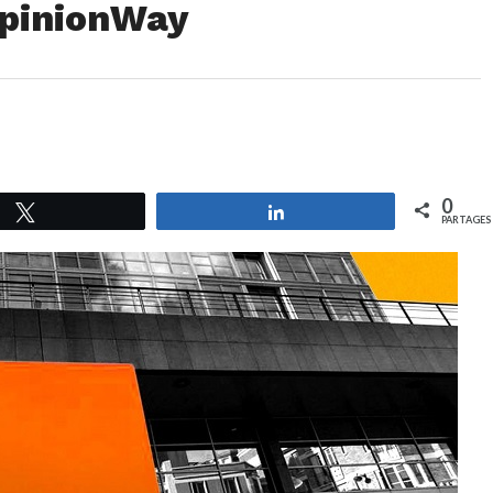
OpinionWay
0
Tweetez
Partagez
PARTAGES