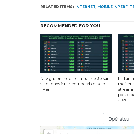
RELATED ITEMS:
INTERNET
,
MOBILE
,
NPERF
,
T
RECOMMENDED FOR YOU
Navigation mobile : la Tunisie 3e sur
La Tunis
vingt pays à PIB comparable, selon
meilleu
nPerf
streami
particip
2026