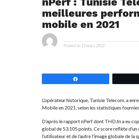
nPerf : Tunisie Te
meilleures perform
mobile en 2021
ya
By
Posted on
15 mars 2022
Partagez
L’opérateur historique, Tunisie Telecom, a enre
Mobile en 2021, selon les statistiques fournies
D’après le rapport nPerf dont THD.tn a eu cop
global de 53.105 points. Ce score reflète d’un 
l’utilisateur et de l’autre l’image globale de l