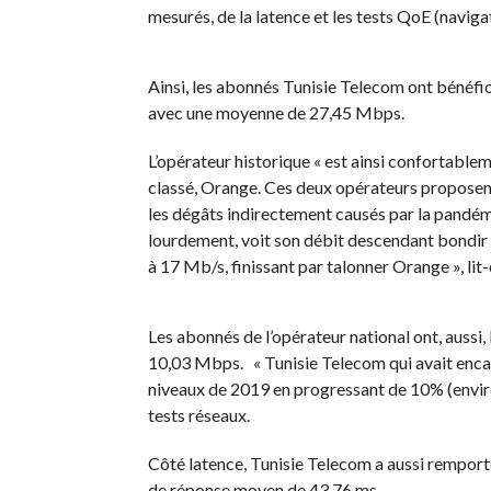
mesurés, de la latence et les tests QoE (naviga
Ainsi, les abonnés Tunisie Telecom ont bénéfic
avec une moyenne de 27,45 Mbps.
L’opérateur historique « est ainsi confortable
classé, Orange. Ces deux opérateurs proposen
les dégâts indirectement causés par la pandém
lourdement, voit son débit descendant bondir en
à 17 Mb/s, finissant par talonner Orange », lit
Les abonnés de l’opérateur national ont, auss
10,03 Mbps. « Tunisie Telecom qui avait encai
niveaux de 2019 en progressant de 10% (enviro
tests réseaux.
Côté latence, Tunisie Telecom a aussi remporté
de réponse moyen de 43,76 ms.