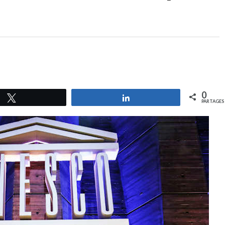
0
Tweetez
Partagez
PARTAGES