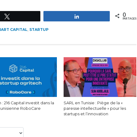
0
Tweetez
Partagez
PARTAGES
ART CAPITAL
,
STARTUP
 : 216 Capital investit dans la
SARL en Tunisie : Piège de la «
 tunisienne RoboCare
paresse intellectuelle » pour les
startups et l’innovation