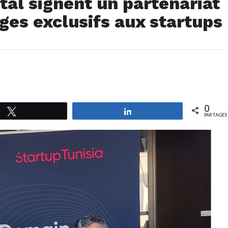
tal signent un partenariat
ges exclusifs aux startups
0
Tweetez
Partagez
PARTAGES