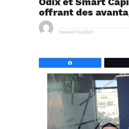
Odix et Smart Capi
offrant des avanta
ya
By
Posted on
9 mai 2023
Partagez