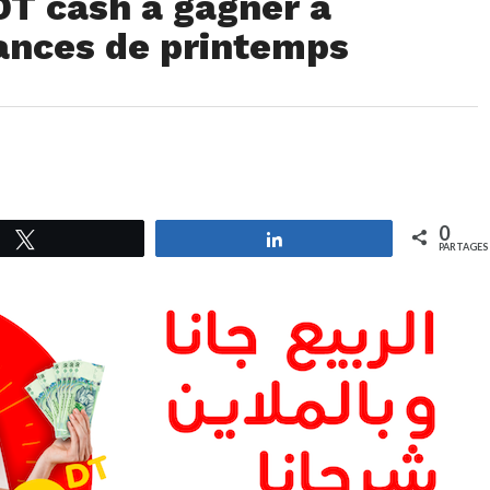
DT cash à gagner à
cances de printemps
0
Tweetez
Partagez
PARTAGES