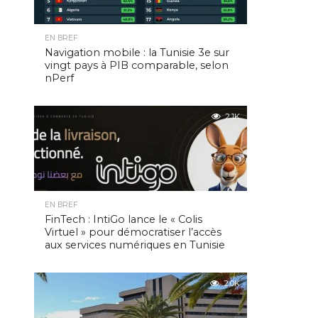
EN BREF
Navigation mobile : la Tunisie 3e sur
vingt pays à PIB comparable, selon
nPerf
2.1K
EN BREF
FinTech : IntiGo lance le « Colis
Virtuel » pour démocratiser l’accès
aux services numériques en Tunisie
2.0K