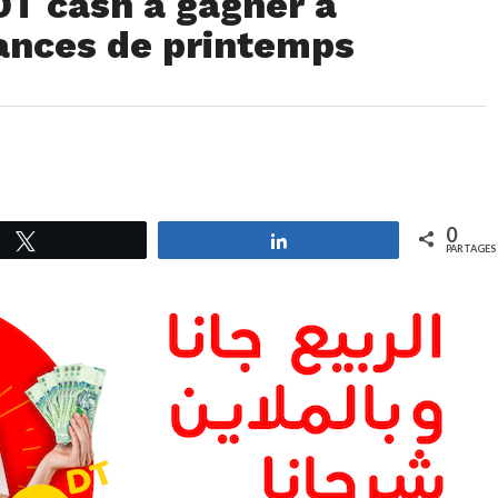
DT cash à gagner à
cances de printemps
0
Tweetez
Partagez
PARTAGES