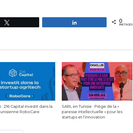
0
Tweetez
Partagez
PARTAGES
 : 216 Capital investit dans la
SARL en Tunisie : Piège de la «
 tunisienne RoboCare
paresse intellectuelle » pour les
startups et l’innovation