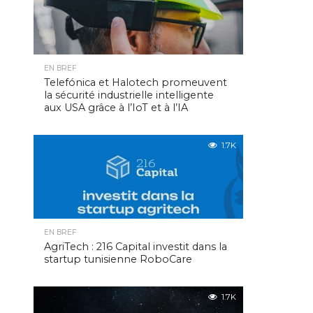
EN BREF
Telefónica et Halotech promeuvent
la sécurité industrielle intelligente
aux USA grâce à l’IoT et à l’IA
1.7K
EN BREF
AgriTech : 216 Capital investit dans la
startup tunisienne RoboCare
1.7K