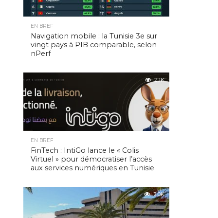
EN BREF
Navigation mobile : la Tunisie 3e sur
vingt pays à PIB comparable, selon
nPerf
2.1K
EN BREF
FinTech : IntiGo lance le « Colis
Virtuel » pour démocratiser l’accès
aux services numériques en Tunisie
2.0K