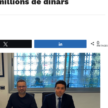
illions de dinars
0
Tweetez
Partagez
PARTAGES