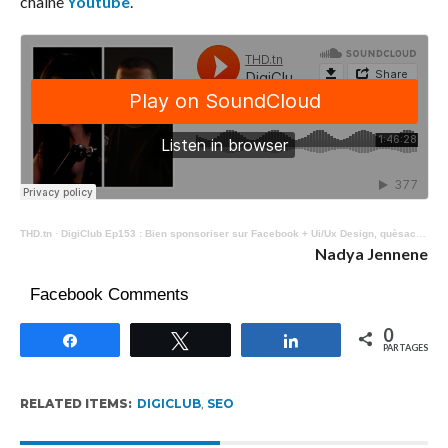
chaîne
Youtube
.
THD.tn
·
DigiClub Ep153 : Bien sponsoriser sur Facebook + Ui/Ux Design, quèsaco ?
Nadya Jennene
Facebook Comments
0
Partagez
Tweetez
Partagez
PARTAGES
RELATED ITEMS:
DIGICLUB
,
SEO