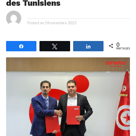
des Tunisiens
By
Posted on
14 novembre 2023
0
Partagez
Tweetez
Partagez
PARTAGES