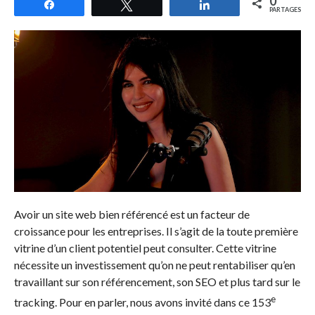
0
Partagez
Tweetez
Partagez
PARTAGES
Avoir un site web bien référencé est un facteur de
croissance pour les entreprises. Il s’agit de la toute première
vitrine d’un client potentiel peut consulter. Cette vitrine
nécessite un investissement qu’on ne peut rentabiliser qu’en
travaillant sur son référencement, son SEO et plus tard sur le
e
tracking. Pour en parler, nous avons invité dans ce 153