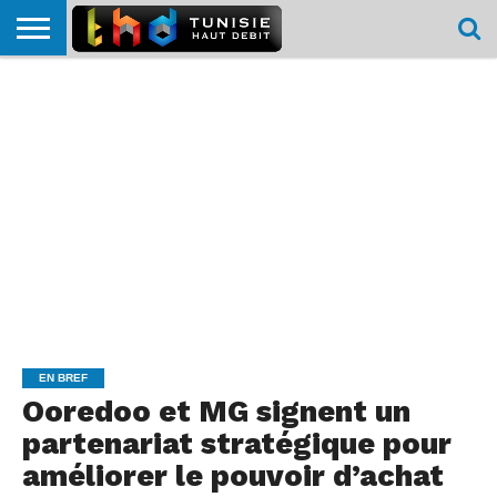
HOME
L’ACTUTHD
EN
PODCASTS
TEST
COMPARATIF
CARTE DE
CONTACT
BREF
DÉBIT
DÉBIT
COUVERTURE
MOBILE
MOBILE
EN BREF
Ooredoo et MG signent un
partenariat stratégique pour
améliorer le pouvoir d’achat