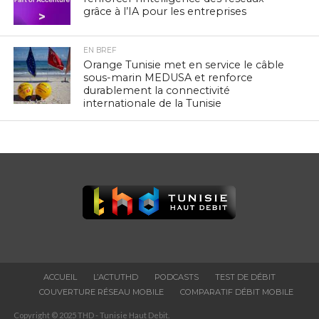
grâce à l’IA pour les entreprises
EN BREF
Orange Tunisie met en service le câble
sous-marin MEDUSA et renforce
durablement la connectivité
internationale de la Tunisie
ACCUEIL
L’ACTUTHD
PODCASTS
TEST DE DÉBIT
COUVERTURE RÉSEAU MOBILE
COMPARATIF DÉBIT MOBILE
Copyright © 2025 THD - Tunisie Haut Debit.