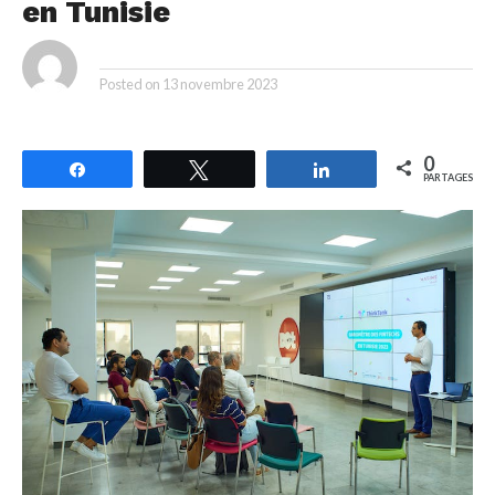
en Tunisie
By
Posted on
13 novembre 2023
0
Partagez
Tweetez
Partagez
PARTAGES