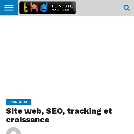
HOME
L’ACTUTHD
EN
PODCASTS
TEST
COMPARATIF
CARTE DE
CONTACT
BREF
DÉBIT
DÉBIT
COUVERTURE
MOBILE
MOBILE
L'ACTUTHD
Site web, SEO, tracking et
croissance
By