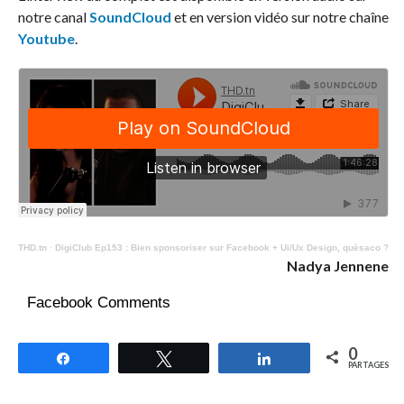
notre canal
SoundCloud
et en version vidéo sur notre chaîne
Youtube
.
THD.tn
·
DigiClub Ep153 : Bien sponsoriser sur Facebook + Ui/Ux Design, quèsaco ?
Nadya Jennene
Facebook Comments
0
Partagez
Tweetez
Partagez
PARTAGES