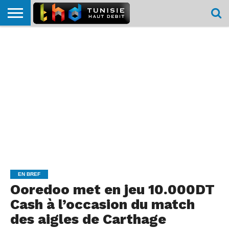
HOME
L’ACTUTHD
EN
PODCASTS
TEST
COMPARATIF
CARTE DE
CONTACT
BREF
DÉBIT
DÉBIT
COUVERTURE
MOBILE
MOBILE
EN BREF
Ooredoo met en jeu 10.000DT
Cash à l’occasion du match
des aigles de Carthage