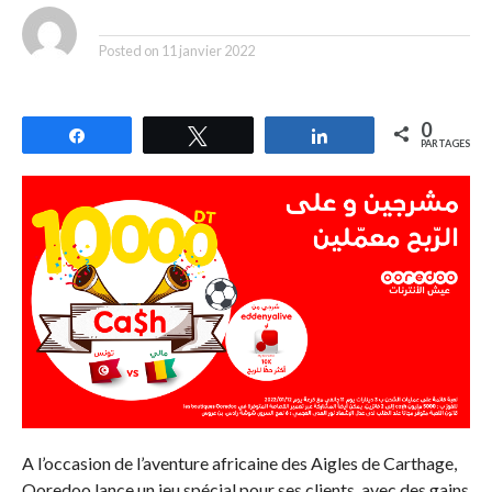
By
Posted on
11 janvier 2022
0
Partagez
Tweetez
Partagez
PARTAGES
A l’occasion de l’aventure africaine des Aigles de Carthage,
Ooredoo lance un jeu spécial pour ses clients, avec des gains