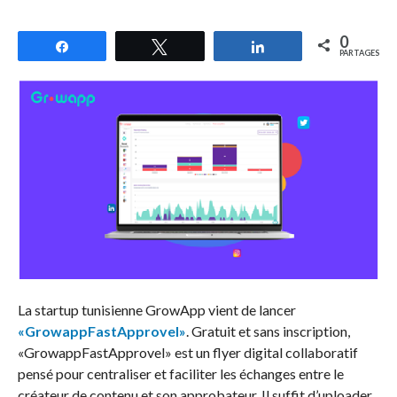
0
Partagez
Tweetez
Partagez
PARTAGES
La startup tunisienne GrowApp vient de lancer
«GrowappFastApprovel»
. Gratuit et sans inscription,
«GrowappFastApprovel» est un flyer digital collaboratif
pensé pour centraliser et faciliter les échanges entre le
créateur de contenu et son approbateur. Il suffit d’uploader