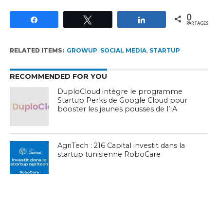
0
Partagez
Tweetez
Partagez
PARTAGES
RELATED ITEMS:
GROWUP
,
SOCIAL MEDIA
,
STARTUP
RECOMMENDED FOR YOU
DuploCloud intègre le programme
Startup Perks de Google Cloud pour
booster les jeunes pousses de l’IA
AgriTech : 216 Capital investit dans la
startup tunisienne RoboCare
SARL en Tunisie : Piège de la « paresse
intellectuelle » pour les startups et
l’innovation