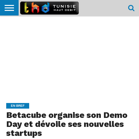
HOME
L’ACTUTHD
EN
PODCASTS
TEST
COMPARATIF
CARTE DE
CONTACT
BREF
DÉBIT
DÉBIT
COUVERTURE
MOBILE
MOBILE
EN BREF
Betacube organise son Demo
Day et dévoile ses nouvelles
startups