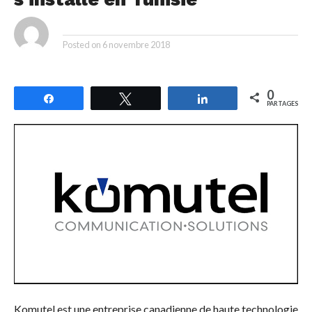
By
Posted on
6 novembre 2018
0
Partagez
Tweetez
Partagez
PARTAGES
Komutel est une entreprise canadienne de haute technologie