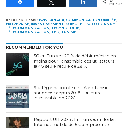
0
Partagez
Tweetez
Partagez
PARTAGES
RELATED ITEMS:
B2B
,
CANADA
,
COMMUNICATION UNIFIÉE
,
ENTREPRISE
,
INVESTISSEMENT
,
KOMUTEL
,
SOLUTIONS DE
TÉLÉCOMMUNICATION
,
TECHNOLOGIE
,
TÉLECOMMUNICATION
,
THD
,
TUNISIE
RECOMMENDED FOR YOU
5G en Tunisie : 20 % de débit médian en
moins pour l’ensemble des utilisateurs,
la 4G seule recule de 28 %
Stratégie nationale de l’IA en Tunisie :
annoncée depuis 2018, toujours
introuvable en 2026
Rapport UIT 2025 : En Tunisie, un forfait
Internet mobile de 5 Go représente