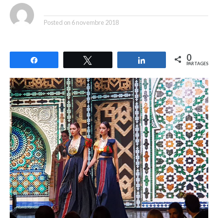
By
Posted on
6 novembre 2018
0
Partagez
Tweetez
Partagez
PARTAGES