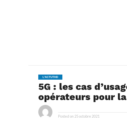
L'ACTUTHD
5G : les cas d’usa
opérateurs pour la
ya
By
Posted on
25 octobre 2021