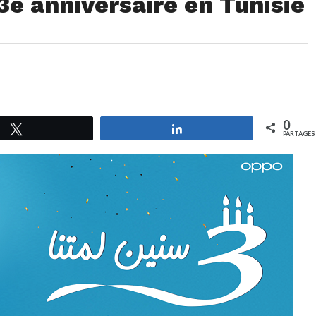
e anniversaire en Tunisie
0
Tweetez
Partagez
PARTAGES