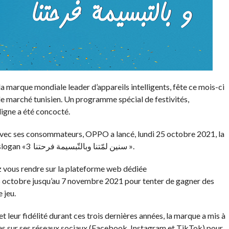
a marque mondiale leader d’appareils intelligents, fête ce mois-ci
le marché tunisien. Un programme spécial de festivités,
 ligne a été concocté.
vec ses consommateurs, OPPO a lancé, lundi 25 octobre 2021, la
célébration de son 3ème anniversaire, sous le slogan «سنين لمّتنا وبالتّبسيمة فرحتنا 3 ».
z vous rendre sur la plateforme web dédiée
5 octobre jusqu’au 7 novembre 2021 pour tenter de gagner des
 jeu.
et leur fidélité durant ces trois dernières années, la marque a mis à
ges sur ses réseaux sociaux (Facebook, Instagram et TikTok) pour