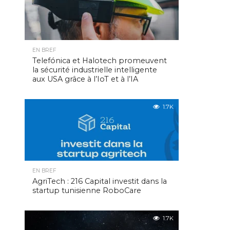
EN BREF
Telefónica et Halotech promeuvent
la sécurité industrielle intelligente
aux USA grâce à l’IoT et à l’IA
1.7K
EN BREF
AgriTech : 216 Capital investit dans la
startup tunisienne RoboCare
1.7K