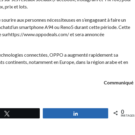
 prix et lots.
 sourire aux personnes nécessiteuses en s’engageant à faire un
 achatd’un smartphone A94 ou Reno5 durant cette période. Cette
me surhttps://www.oppodeals.com/ et sera annoncée
 technologies connectées, OPPO a augmenté rapidement sa
ents continents, notamment en Europe, dans la région arabe et en
Communiqué
0
Tweetez
Partagez
PARTAGES