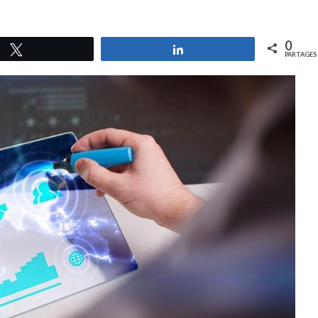
0
Tweetez
Partagez
PARTAGES