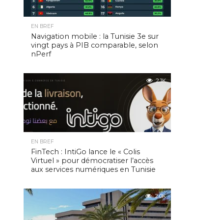
EN BREF
Navigation mobile : la Tunisie 3e sur
vingt pays à PIB comparable, selon
nPerf
2.1K
EN BREF
FinTech : IntiGo lance le « Colis
Virtuel » pour démocratiser l’accès
aux services numériques en Tunisie
2.0K