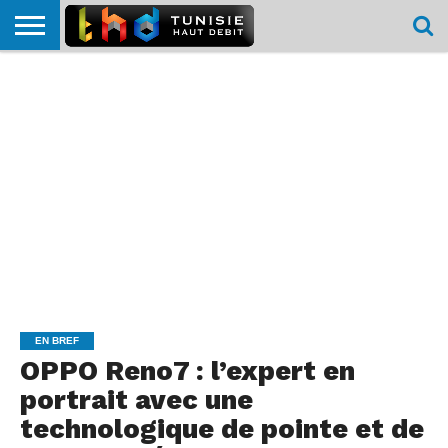
HOME
L’ACTUTHD
EN
PODCASTS
TEST
COMPARATIF
CARTE DE
CONTACT
BREF
DÉBIT
DÉBIT
COUVERTURE
MOBILE
MOBILE
EN BREF
OPPO Reno7 : l’expert en
portrait avec une
technologique de pointe et de