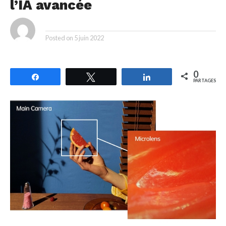
l’IA avancée
By
Posted on
5 juin 2022
0
Partagez
Tweetez
Partagez
PARTAGES