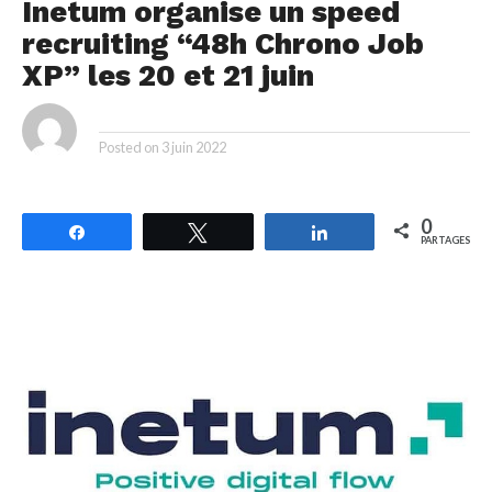
Inetum organise un speed
recruiting “48h Chrono Job
XP” les 20 et 21 juin
By
Posted on
3 juin 2022
0
Partagez
Tweetez
Partagez
PARTAGES