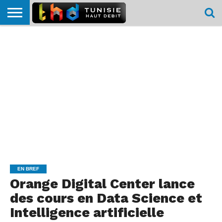
HOME
L’ACTUTHD
EN
PODCASTS
TEST
COMPARATIF
CARTE DE
CONTACT
BREF
DÉBIT
DÉBIT
COUVERTURE
MOBILE
MOBILE
EN BREF
Orange Digital Center lance
des cours en Data Science et
Intelligence artificielle