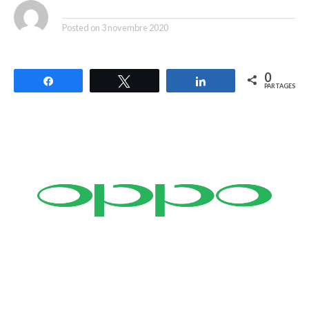
By
Posted on
3 novembre 2020
0
Partagez
Tweetez
Partagez
PARTAGES