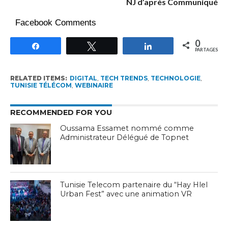
NJ d’après Communiqué
Facebook Comments
0
Partagez
Tweetez
Partagez
PARTAGES
RELATED ITEMS:
DIGITAL
,
TECH TRENDS
,
TECHNOLOGIE
,
TUNISIE TÉLÉCOM
,
WEBINAIRE
RECOMMENDED FOR YOU
Oussama Essamet nommé comme
Administrateur Délégué de Topnet
Tunisie Telecom partenaire du “Hay Hlel
Urban Fest” avec une animation VR