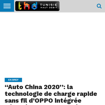
HOME
L’ACTUTHD
EN
PODCASTS
TEST
COMPARATIF
CARTE DE
CONTACT
BREF
DÉBIT
DÉBIT
COUVERTURE
MOBILE
MOBILE
EN BREF
‘‘Auto China 2020’’: la
technologie de charge rapide
sans fil d’OPPO intégrée