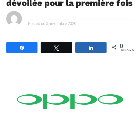
dévoilée pour la première fois
By
Posted on
3 novembre 2020
0
Partagez
Tweetez
Partagez
PARTAGES