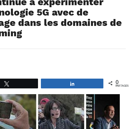
ntinue à expérimenter
hnologie 5G avec de
age dans les domaines de
aming
0
Tweetez
Partagez
PARTAGES