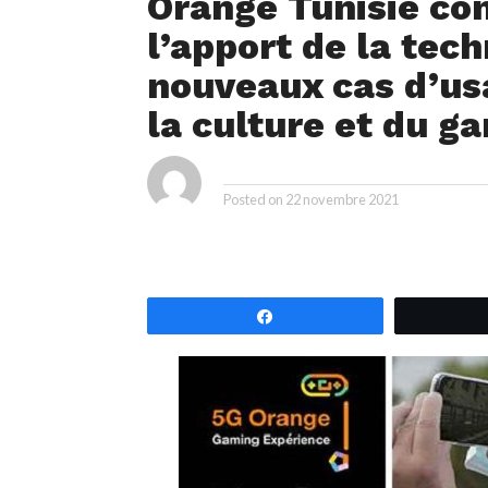
Orange Tunisie co
l’apport de la tec
nouveaux cas d’us
la culture et du g
ya
By
Posted on
22 novembre 2021
Partagez