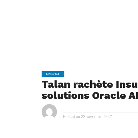
EN BREF
Talan rachète Insu
solutions Oracle 
ya
By
Posted on
22 novembre 2021