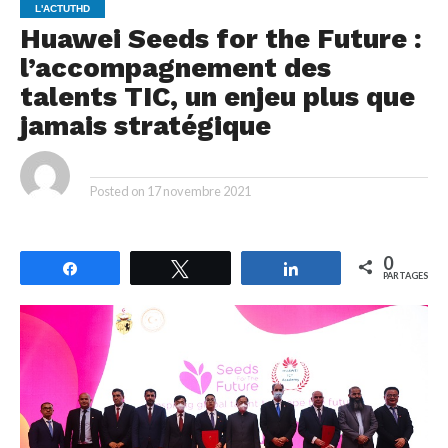
L'ACTUTHD
Huawei Seeds for the Future :
l’accompagnement des
talents TIC, un enjeu plus que
jamais stratégique
By
Posted on
17 novembre 2021
0
Partagez
Tweetez
Partagez
PARTAGES