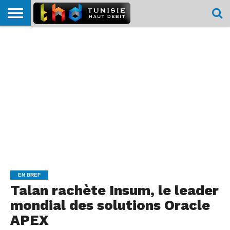
HOME
L’ACTUTHD
EN
PODCASTS
TEST
COMPARATIF
CARTE DE
CONTACT
BREF
DÉBIT
DÉBIT
COUVERTURE
MOBILE
MOBILE
EN BREF
Talan rachète Insum, le leader
mondial des solutions Oracle
APEX